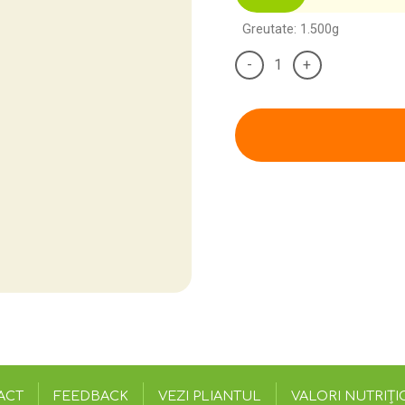
Greutate: 1.500g
-
+
ACT
FEEDBACK
VEZI PLIANTUL
VALORI NUTRIȚI