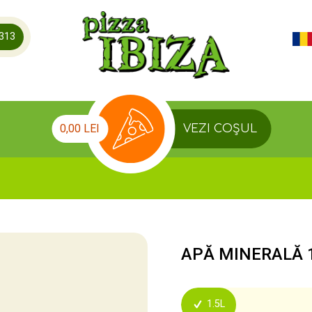
.313
0,00 LEI
VEZI COȘUL
APĂ MINERALĂ 
1.5L