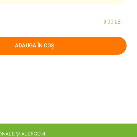
9,00
LEI
ADAUGĂ ÎN COȘ
ONALE ȘI ALERGENI