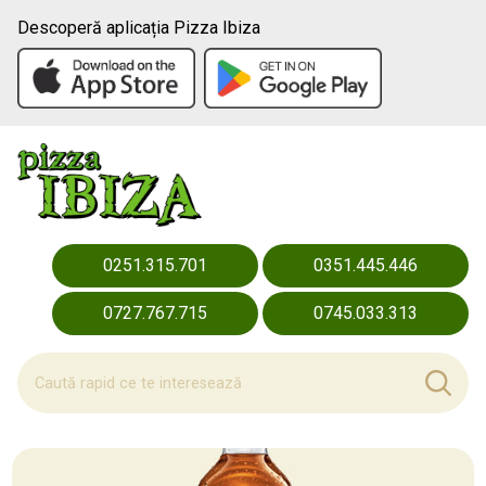
Descoperă aplicația Pizza Ibiza
0251.315.701
0351.445.446
0727.767.715
0745.033.313