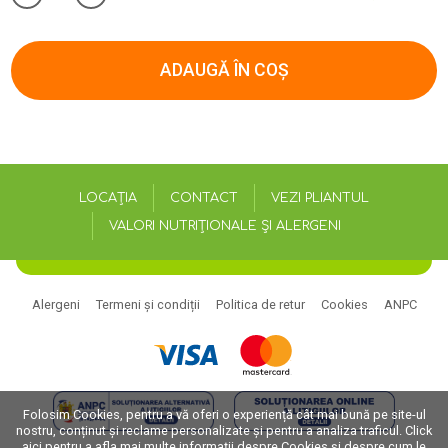
ADAUGĂ ÎN COȘ
LOCAȚIA
CONTACT
VEZI PLIANTUL
VALORI NUTRIȚIONALE ȘI ALERGENI
Alergeni
Termeni și condiții
Politica de retur
Cookies
ANPC
Folosim Cookies, pentru a vă oferi o experiență cât mai bună pe site-ul
nostru, conținut și reclame personalizate și pentru a analiza traficul. Click
aici pentru a afla mai multe informații despre Cookies și despre cum le