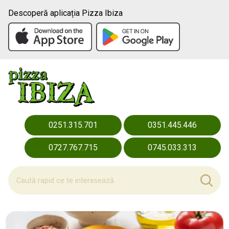
Descoperă aplicația Pizza Ibiza
0251.315.701
0351.445.446
0727.767.715
0745.033.313