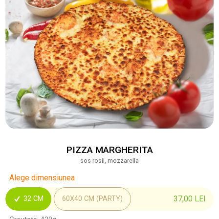
PIZZA MARGHERITA
sos roșii, mozzarella
Alege dimensiunea
37,00
LEI
32 CM
60X40 CM (PARTY)