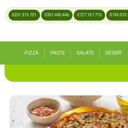
0251.315.701
0351.445.446
0727.767.715
0745.033
PIZZA
PASTE
SALATE
DESERT