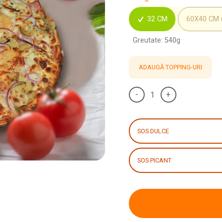
32 CM
60X40 CM 
Greutate: 540g
ADAUGĂ TOPPING-URI
-
+
SOS DULCE
SOS PICANT