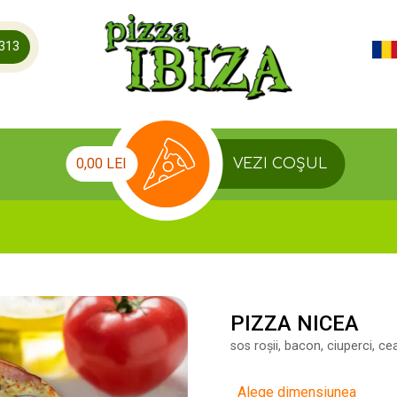
.313
0,00 LEI
VEZI COȘUL
PIZZA NICEA
sos roșii, bacon, ciuperci, c
Alege dimensiunea