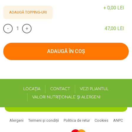
+
0,00
LEI
ADAUGĂ TOPPING-URI
-
+
47,00
LEI
ADAUGĂ ÎN COȘ
LOCAȚIA
CONTACT
VEZI PLIANTUL
VALORI NUTRIȚIONALE ȘI ALERGENI
Alergeni
Termeni și condiții
Politica de retur
Cookies
ANPC