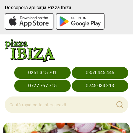
Descoperă aplicația Pizza Ibiza
0251.315.701
0351.445.446
0727.767.715
0745.033.313