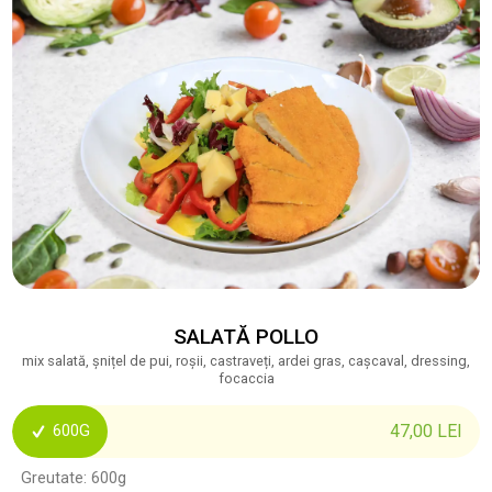
SALATĂ POLLO
mix salată, șnițel de pui, roșii, castraveți, ardei gras, cașcaval, dressing,
focaccia
47,00
LEI
600G
Greutate: 600g