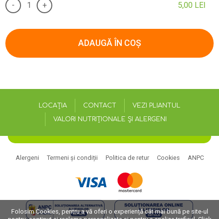
-
+
5,00
LEI
ADAUGĂ ÎN COȘ
LOCAȚIA
CONTACT
VEZI PLIANTUL
VALORI NUTRIȚIONALE ȘI ALERGENI
Alergeni
Termeni și condiții
Politica de retur
Cookies
ANPC
Folosim Cookies, pentru a vă oferi o experiență cât mai bună pe site-ul