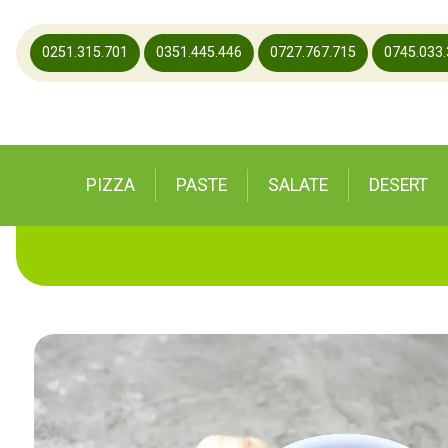
0251.315.701
0351.445.446
0727.767.715
0745.033
PIZZA
PASTE
SALATE
DESERT