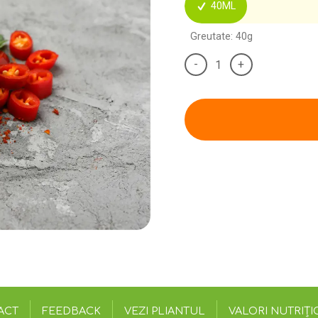
40ML
Greutate: 40g
-
+
ACT
FEEDBACK
VEZI PLIANTUL
VALORI NUTRIȚI