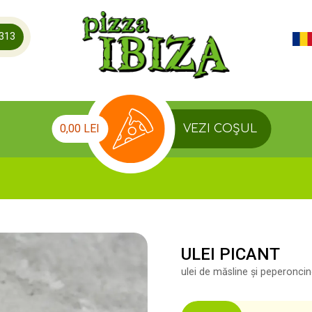
.313
0,00 LEI
VEZI COȘUL
ULEI PICANT
ulei de măsline și peperonci